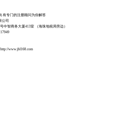
询.有专门的注册顾问为你解答
限公司
号中智商务大厦413室 （海珠地税局旁边）
17949
tp://www.jbl168.com