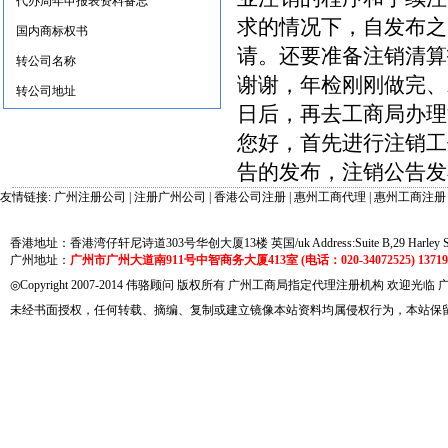
代办周年申报表资料备忘
求的情况下，自发布之
国内商标权书
请。还要准备注销清算
转公司名称
谢谢，年检刚刚做完、
转公司地址
日后，再去工商局办理
您好，首先进行注销工
告的发布，注销公告发
友情链接:
广州注册公司
|
注册广州公司
|
香港公司注册
|
惠州工商代理
|
惠州工商注册
香港地址：香港湾仔轩尼诗道303号华创大厦13楼 英国/uk Address:Suite B,29 Harley Street
广州地址：
广州市广州大道南911号中智商务大厦413室 (电话：020-34072525) 137191
◎Copyright 2007-2014 伟骆顾问 版权所有 广州工商局指定代理注册机构 欢迎光临
未经书面授权，任何转载、摘编、复制或建立镜像本站资料均属侵权行为，本站保