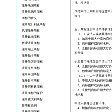
况，根据查
注册法国商标
询结果作出判断后再提交申
注册马德里商标
询”）
商标的含义
注册尼日利亚商标
五、商标注册申请书件的准
代理注册商标
（一）以法人或者其他组织
注册越南商标
1、加盖申请人公章的商标
代理注册商标
2、商标图样或商标名称。
3、直接到商标注册大厅办
注册瑞士商标
的营业
注册驰名商标
执照复印件须加盖申请人印
注册墨西哥商标
4、直接到商标注册大厅办
注册海外商标
5、如申请注册的商标是人
注册泰国商标
（二）个人申请商标注册的
注册日本商标
1、申请人签名的商标注册
2、商标图样或商标名称。
注册阿根廷商标
3、直接到商标注册大厅办
注册商标的保护
托书和
注册意大利商标
申请人的身份证复印件。
新商标条例
4、根据商标法的新规定，
注册美国商标