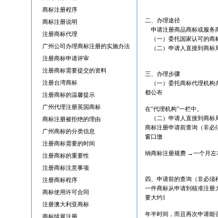
商标注册程序
二、办理途径
商标注册说明
申请注册商品商标或服务
注册商标代理
（一）委托国家认可的商
广州公司办理商标注册的实施办法
（二）申请人直接到商标局
注册商标申请评审
注册商标需要提交的资料
三、办理步骤
注册台湾商标
（一）委托商标代理机构办
都公布
注册商标的温馨提示
广州代理注册英国商标
在“代理机构”一栏中。
（二）申请人直接到商标局
商标注册被拒绝的理由
商标注册申请前查询（非必须
广州商标的分类信息
窗口缴
注册商标需要的时间
纳商标注册规费 →一个月
注册商标的重要性
注册商标注意事项
四、申请前的查询（非必须
注册商标程序
一件商标从申请到核准注册
商标使用许可合同
要大约1
注册澳大利亚商标
年半时间，而且再次申请能
商标续展注册